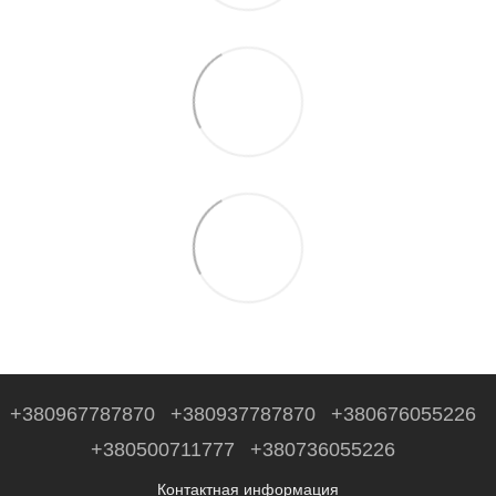
+380967787870
+380937787870
+380676055226
+380500711777
+380736055226
Контактная информация