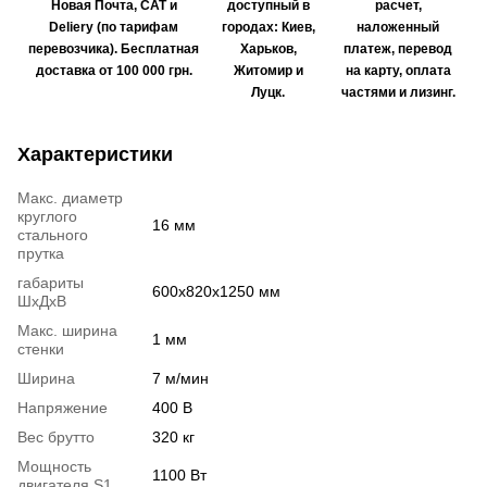
Новая Почта, САТ и
доступный в
расчет,
Deliery (по тарифам
городах: Киев,
наложенный
перевозчика). Бесплатная
Харьков,
платеж, перевод
доставка от 100 000 грн.
Житомир и
на карту, оплата
Луцк.
частями и лизинг.
Характеристики
Макс. диаметр
круглого
16 мм
стального
прутка
габариты
600х820х1250 мм
ШхДхВ
Макс. ширина
1 мм
стенки
Ширина
7 м/мин
Напряжение
400 В
Вес брутто
320 кг
Мощность
1100 Вт
двигателя S1