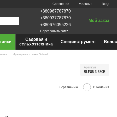
Сравнение
Желания
Вход
+380967787870
+380937787870
Мой заказ
+380676055226
Перезвонить вам?
Садовая и
танки
Специнструмент
Вело
сельхозтехника
танки
Фрезерные станки Odwerk
Артикул
BLF85-3 380B
К сравнению
В желания