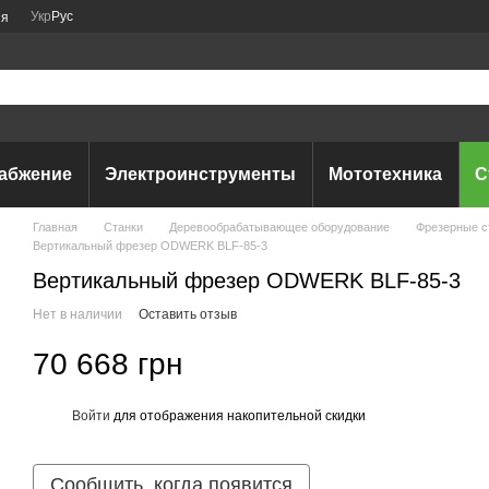
Укр
Рус
ия
абжение
Электроинструменты
Мототехника
С
Главная
Станки
Деревообрабатывающее оборудование
Фрезерные с
Вертикальный фрезер ODWERK BLF-85-3
Вертикальный фрезер ODWERK BLF-85-3
Нет в наличии
Оставить отзыв
70 668 грн
Войти
для отображения накопительной скидки
%
Сообщить, когда появится