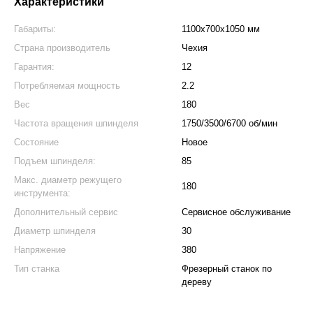
Характеристики
Габариты:
1100x700x1050 мм
Страна производитель
Чехия
Гарантия:
12
Потребляемая мощность
2.2
Вес
180
Частота вращения шпинделя
1750/3500/6700 об/мин
Состояние
Новое
Подъем шпинделя:
85
Макс. диаметр режущего
180
инструмента:
Дополнительный сервис
Сервисное обслуживание
Диаметр шпинделя
30
Напряжение
380
Тип станка
Фрезерный станок по
дереву